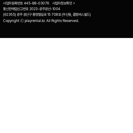
사업자등록번호
445-88-03076
사업자정보확인
통신판매업신고번호
2023-광주광산-1004
(62355) 광주 광산구 풍영철길로 15 708호 (우산동, 콜럼버스월드)
Copyright ⓒ playrental.kr. All Rights Reserved.