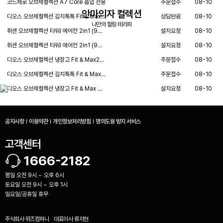
코드제로 오브제컬렉션 A7 Core 흡입 전용
주문접수
08-10
안마의자 컬렉션
디오스 오브제컬렉션 김치톡톡 Fit & Max…
상담완료
08-10
나만의 힐링 테라피
휘센 오브제컬렉션 타워I 에어컨 2in1 (9…
설치요청
08-10
휘센 오브제컬렉션 타워I 에어컨 2in1 (9…
설치요청
08-10
디오스 오브제컬렉션 냉장고 Fit & Max2…
주문접수
08-10
디오스 오브제컬렉션 김치톡톡 Fit & Max…
주문접수
08-10
디오스 오브제컬렉션 냉장고 Fit & Max …
설치요청
08-10
공지사항
이용약관
개인정보처리방침
명의도용 방지 서비스
고객센터
1666-2182
평일 오전 9시 ~ 오후 6시
토요일 오전 9시 ~ 오후 1시
일요일/공휴일 휴무
주식회사 위즈컴퍼니
대표이사
류지현