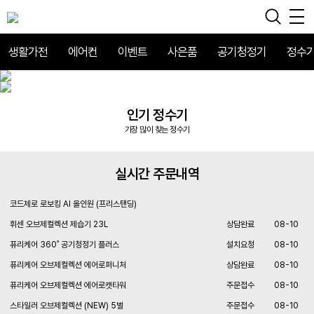
생활가전
에어컨
이벤트
사은품
공기청정기
정수
인기 정수기
가장 많이 찾는 정수기
실시간 주문내역
코드제로 로보킹 AI 올인원 (프리스탠딩)
휘센 오브제컬렉션 제습기 23L
상담완료
08-10
퓨리케어 360˚ 공기청정기 플러스
설치요청
08-10
퓨리케어 오브제컬렉션 에어로퍼니처
상담완료
08-10
퓨리케어 오브제컬렉션 에어로캣타워
주문접수
08-10
스타일러 오브제컬렉션 (NEW) 5벌
주문접수
08-10